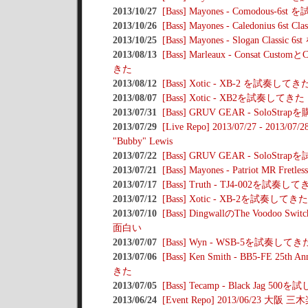
2013/10/27
[Bass] Mayones - Comodous-6
2013/10/26
[Bass] Mayones - Caledonius 6s
2013/10/25
[Bass] Mayones - Slogan Class
2013/08/13
[Bass] Marleaux - Consat Custo
きた
2013/08/12
[Bass] Xotic - XB-2 を試奏してき
2013/08/07
[Bass] Xotic - XB2を試奏してきた
2013/07/31
[Bass] GRUV GEAR - SoloStra
2013/07/29
[Live Repo] 2013/07/27 - 2013/0
"Bubby" Lewis
2013/07/22
[Bass] GRUV GEAR - SoloStr
2013/07/21
[Bass] Mayones - Patriot MR F
2013/07/17
[Bass] Truth - TJ4-002を試奏し
2013/07/12
[Bass] Xotic - XB-2を試奏してきた
2013/07/10
[Bass] DingwallのThe Voodoo S
面白い
2013/07/07
[Bass] Wyn - WSB-5を試奏してき
2013/07/06
[Bass] Ken Smith - BB5-FE 25th
きた
2013/07/05
[Bass] Tecamp - Black Jag 50
2013/06/24
[Event Repo] 2013/06/23