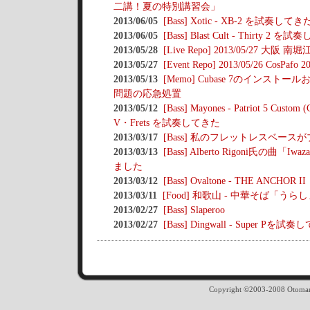
二講！夏の特別講習会」
2013/06/05
[Bass] Xotic - XB-2 を試奏してき
2013/06/05
[Bass] Blast Cult - Thirty 2 
2013/05/28
[Live Repo] 2013/05/27 大阪 南堀江
2013/05/27
[Event Repo] 2013/05/26 CosP
2013/05/13
[Memo] Cubase 7のインス
問題の応急処置
2013/05/12
[Bass] Mayones - Patriot 5 Custom (
V・Frets を試奏してきた
2013/03/17
[Bass] 私のフレットレスベー
2013/03/13
[Bass] Alberto Rigoni氏の曲
ました
2013/03/12
[Bass] Ovaltone - THE ANCHOR II
2013/03/11
[Food] 和歌山 - 中華そば「うら
2013/02/27
[Bass] Slaperoo
2013/02/27
[Bass] Dingwall - Super Pを試
Copyright ©2003-2008 Otomania