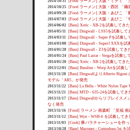
2014/10/31
[Food ラーメン] 大阪・ミナミ
2014/10/25
[Food ラーメン] 大阪・西区 「
2014/09/28
[Food ラーメン] 大阪・あびこ 
2014/07/03
[Food ラーメン] 大阪・あびこ 
2014/06/02
[Bass] Xotic - XB-2を試奏してきた
2014/05/11
[Bass] Dingwall - LSS5を試奏し
2014/03/11
[Bass] Dingwall - Super Pを試
2014/03/08
[Bass] Dingwall - SuperJ XX
2014/01/28
[Bass] Dingwall - Z3を試奏してき
2014/01/24
[Bass] Paul Lairat - Stegaを試
2014/01/20
[Bass] Xotic - XB-2を試奏してきた
2013/12/01
[Bass] Bassline - Worp Artを試
2013/11/28
[Bass] DingwallよりAlberto R
モデル「AR5」が発売
2013/11/22
[Bass] La Bella - White Nylon
2013/11/21
[Bass] MTD - 635-24を試奏してき
2013/11/17
[Bass] Dingwallからリプレ
なく発売
2013/11/16
[Food] ラーメン 南森町 「笑福 
2013/11/12
[Bass] Wyn - WSB-6 を試奏して
2013/11/03
[Cook] 豚バラチャーシューを作
2013/10/28
[Bass] Mayones - Comodous-5