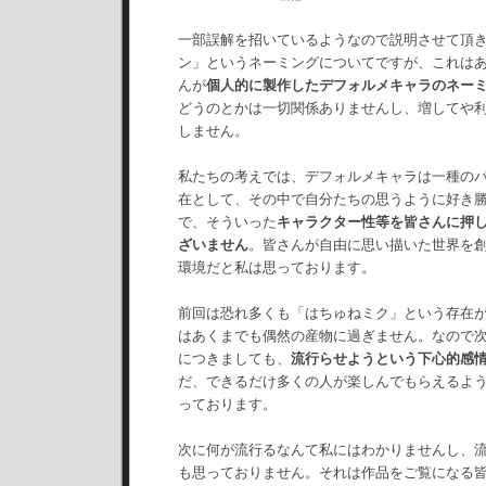
一部誤解を招いているようなので説明させて頂
ン」というネーミングについてですが、これは
んが
個人的に製作したデフォルメキャラのネー
どうのとかは一切関係ありませんし、増してや
しません。
私たちの考えでは、デフォルメキャラは一種の
在として、その中で自分たちの思うように好き
で、そういった
キャラクター性等を皆さんに押
ざいません
。皆さんが自由に思い描いた世界を
環境だと私は思っております。
前回は恐れ多くも「はちゅねミク」という存在
はあくまでも偶然の産物に過ぎません。なので
につきましても、
流行らせようという下心的感
だ、できるだけ多くの人が楽しんでもらえるよ
っております。
次に何が流行るなんて私にはわかりませんし、
も思っておりません。それは作品をご覧になる