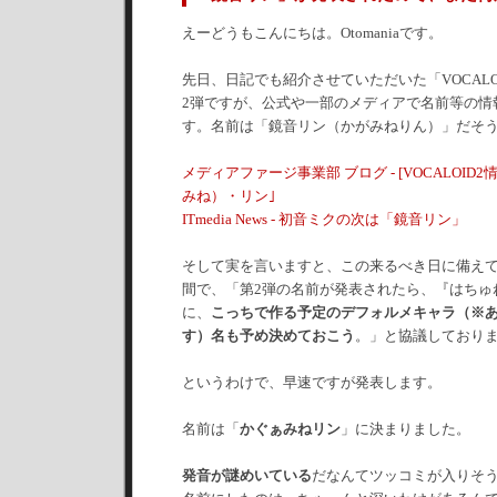
えーどうもこんにちは。Otomaniaです。
先日、日記でも紹介させていただいた「VOCALO
2弾ですが、公式や一部のメディアで名前等の情
す。名前は「鏡音リン（かがみねりん）」だそ
メディアファージ事業部 ブログ - [VOCALOID2情
みね）・リン｣
ITmedia News - 初音ミクの次は「鏡音リン」
そして実を言いますと、この来るべき日に備え
間で、「第2弾の名前が発表されたら、『はちゅ
に、
こっちで作る予定のデフォルメキャラ（※
す）名も予め決めておこう
。」と協議しており
というわけで、早速ですが発表します。
名前は「
かぐぁみねリン
」に決まりました。
発音が謎めいている
だなんてツッコミが入りそ