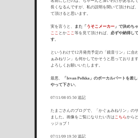
名前にしたのは、ちゃーんと深いわけがあるん
長くなるんですが、私の説明を聞いて頂ければ
て頂けると思います。
実を言うと、
また「
うそこメーカー
」で決めち
ここ
とか
ここ
等を見て頂ければ、
必ずや納得し
す
。
というわけで12月発売予定の「鏡音リン」に合
ぁみねリン」も何かしでかそうと思っておりま
よろしくお願いいたします。
最悪、
「Ievan Polkka」のボーカルパート
やって下さい
。
07/11/08 05:50 追記
たまごさんのブログで、「かぐぁみねリン」の
ました。画像をご覧になりたい方は
こちら
から
ッジョブ！
07/11/09 19:50 追記